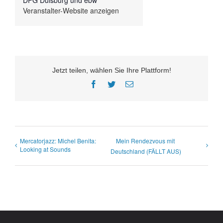
DFG Duisburg und ebw
Veranstalter-Website anzeigen
Jetzt teilen, wählen Sie Ihre Plattform!
Facebook
Twitter
E-
Mail
Mercatorjazz: Michel Benita:
Mein Rendezvous mit
Looking at Sounds
Deutschland (FÄLLT AUS)