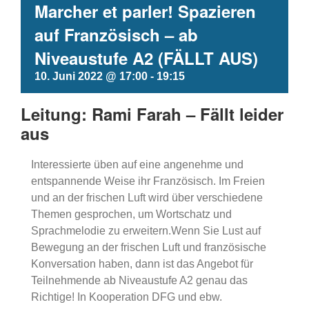
Marcher et parler! Spazieren
auf Französisch – ab
Niveaustufe A2 (FÄLLT AUS)
10. Juni 2022 @ 17:00
-
19:15
Leitung: Rami Farah – Fällt leider
aus
Interessierte üben auf eine angenehme und
entspannende Weise ihr Französisch. Im Freien
und an der frischen Luft wird über verschiedene
Themen gesprochen, um Wortschatz und
Sprachmelodie zu erweitern.Wenn Sie Lust auf
Bewegung an der frischen Luft und französische
Konversation haben, dann ist das Angebot für
Teilnehmende ab Niveaustufe A2 genau das
Richtige! In Kooperation DFG und ebw.