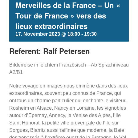
Merveilles de la France – Un «
Tour de France » vers des
lieux extraordinaires
17. November 2023 @ 18:00
-
19:30
Referent: Ralf Petersen
Bilderreise in leichtem Französisch – Ab Sprachniveau
A2/B1
Notre voyage en images nous emmène dans des lieux
extraordinaires, souvent peu connus de France, qui
ont tous un charme particulier qui enchante le visiteur.
Rosheim en Alsace, Nancy en Lorraine, les vignobles
autour d’Epernay, Annecy, la Venise des Alpes, l’Ile
Saint Honorat, la petite ville provençale de l’Ile sur
Sorgues, Biarritz aussi raffinée que moderne, la Baie
des trepassés à l’extrême ouest de la Bretagne, le Val