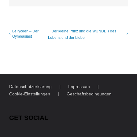
Mail
Le lycéen – Der
Der kleine Prinz und die WUNDER des
Gymnasiast
Lebens und der Liebe
Datenschutzerklärung
Impressum
Cookie-Einstellungen
Geschäftsbedingungen
GET SOCIAL