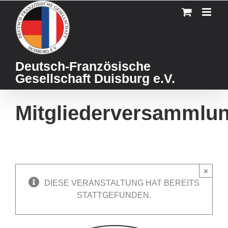
Skip
to
content
Deutsch-Französische
Gesellschaft Duisburg e.V.
Mitgliederversammlu
×
DIESE VERANSTALTUNG HAT BEREITS
STATTGEFUNDEN.