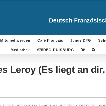
Deutsch-Französisch
Mitglied werden
Café Français
Junge DFG
Sch
Mediathek
#75DFG-DUISBURG
s Leroy (Es liegt an dir