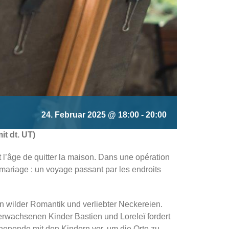
24. Februar 2025 @ 18:00
-
20:00
it dt. UT)
t l’âge de quitter la maison. Dans une opération
ariage : un voyage passant par les endroits
 wilder Romantik und verliebter Neckereien.
 erwachsenen Kinder Bastien und Loreleï fordert
henende mit den Kindern vor, um die Orte zu