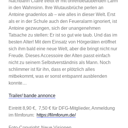
Nachbarin Claire treibt er mit ohrenbetäubenden Lärm
in den Wahnsinn. Ihre Wutausbrüche perlen an
Antoine gnadenlos ab – wie alles in dieser Welt. Erst
als er in der Schule auch den Feueralarm ignoriert, ist
Antoine gezwungen, sich der unangenehmen
Tatsache zu stellen: Er ist so gut wie taub. Und das im
besten Alter! Mit dem Einsatz von Hörgeräten eröffnet
sich ihm bald eine neue Welt, aber die bringt nicht nur
Freude. Dieses Accessoire der Alten passt einfach
nicht zu seinem Selbstverständnis als Mann. Noch
schlimmer ist für ihn, dass er plötzlich alles
mitbekommt, was er sonst entspannt ausblenden
konnte…
Trailer/ bande annonce
Eintritt 8,90 €, 7,50 € für DFG-Mitglieder, Anmeldung
im filmforum:
https://filmforum.de/
Foto-Copyright: Neue Visionen