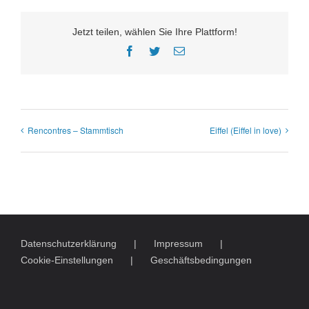
Jetzt teilen, wählen Sie Ihre Plattform!
Facebook
Twitter
E-
Mail
Rencontres – Stammtisch
Eiffel (Eiffel in love)
Datenschutzerklärung
Impressum
Cookie-Einstellungen
Geschäftsbedingungen