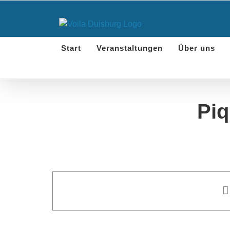
Skip
to
content
Start
Veranstaltungen
Über uns
Piq
Pique-nique und Boule spie