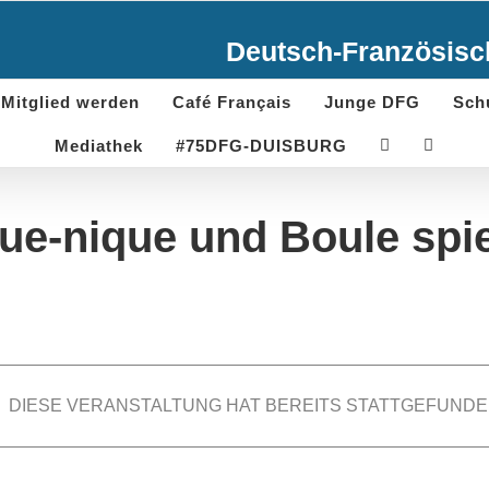
Deutsch-Französisch
Mitglied werden
Café Français
Junge DFG
Sch
Mediathek
#75DFG-DUISBURG
ue-nique und Boule spi
DIESE VERANSTALTUNG HAT BEREITS STATTGEFUNDE
len
30. Mai 2026 @ 14:30
-
17:00