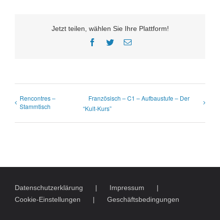
Jetzt teilen, wählen Sie Ihre Plattform!
Facebook
Twitter
E-
Mail
Rencontres –
Französisch – C1 – Aufbaustufe – Der
Stammtisch
“Kult-Kurs”
Datenschutzerklärung
Impressum
Cookie-Einstellungen
Geschäftsbedingungen