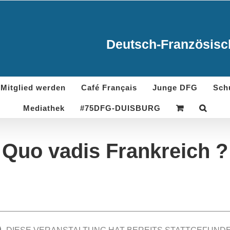
Deutsch-Französisch
Mitglied werden
Café Français
Junge DFG
Sch
Mediathek
#75DFG-DUISBURG
Quo vadis Frankreich ?