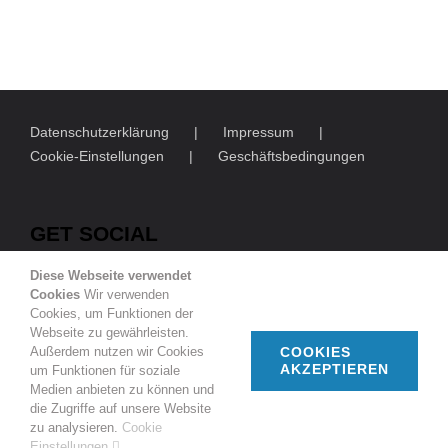
Datenschutzerklärung
Impressum
Cookie-Einstellungen
Geschäftsbedingungen
GET SOCIAL
Diese Webseite verwendet
Cookies
Wir verwenden
Cookies, um Funktionen der
Webseite zu gewährleisten.
Außerdem nutzen wir Cookies
COOKIES
AKZEPTIEREN
um Funktionen für soziale
© Copyright
2026 | Deutsch-Französische Gesellschaft
Medien anbieten zu können und
Duisburg e.V.
die Zugriffe auf unsere Website
zu analysieren.
Cookie
Facebook
Instagram
Rss
Einstellungen