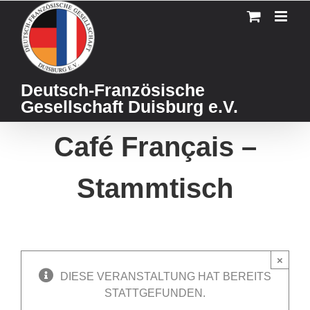
Skip
to
content
Deutsch-Französische
Gesellschaft Duisburg e.V.
Café Français –
Stammtisch
×
DIESE VERANSTALTUNG HAT BEREITS
STATTGEFUNDEN.