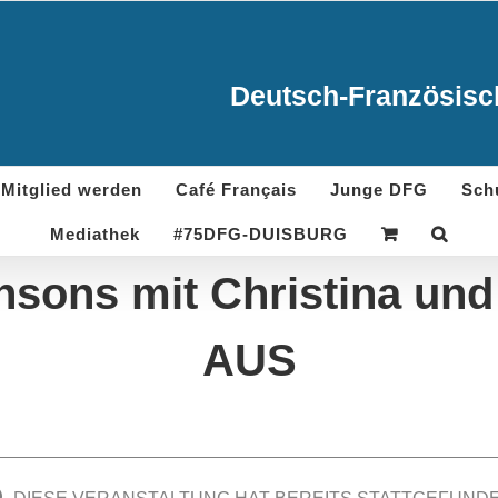
Deutsch-Französisch
Mitglied werden
Café Français
Junge DFG
Sch
Mediathek
#75DFG-DUISBURG
sons mit Christina un
AUS