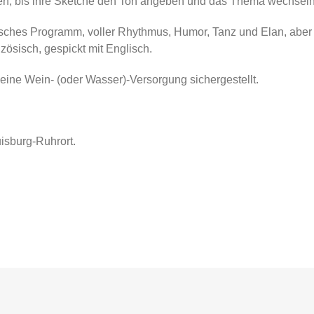
en, bis ihre Sketche den Ton angeben und das Thema wechseln
isches Programm, voller Rhythmus, Humor, Tanz und Elan, aber 
ösisch, gespickt mit Englisch.
st eine Wein- (oder Wasser)-Versorgung sichergestellt.
isburg-Ruhrort.