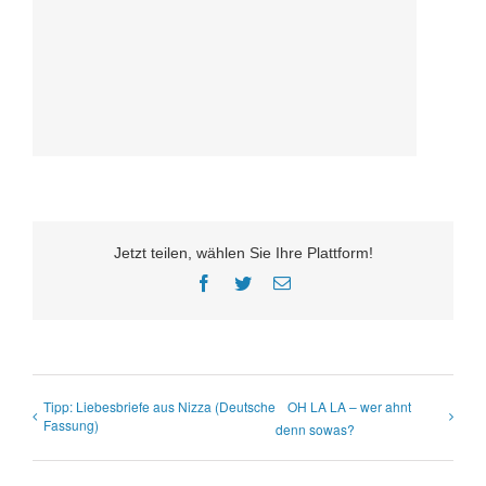
Jetzt teilen, wählen Sie Ihre Plattform!
Facebook
Twitter
E-
Mail
Tipp: Liebesbriefe aus Nizza (Deutsche
OH LA LA – wer ahnt
Fassung)
denn sowas?