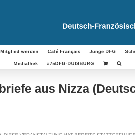
Deutsch-Französisch
Mitglied werden
Café Français
Junge DFG
Sch
Mediathek
#75DFG-DUISBURG
briefe aus Nizza (Deut