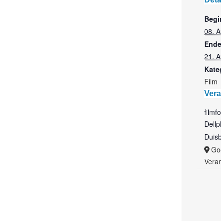
Begi
08. 
Ende
21. 
Kate
Film
Vera
filmf
Dellp
Duis
Go
Veran