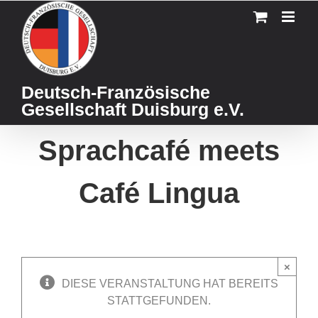
Skip
to
content
Deutsch-Französische
Gesellschaft Duisburg e.V.
Sprachcafé meets
Café Lingua
×
DIESE VERANSTALTUNG HAT BEREITS
STATTGEFUNDEN.