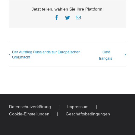
Jetzt teilen, wählen Sie Ihre Plattform!
Facebook
Twitter
E-
Mail
Der Aufstieg Russlands zur Europäischen
Café
Großmacht
français
Datenschutzerklärung
Impressum
Cookie-Einstellungen
Geschäftsbedingungen