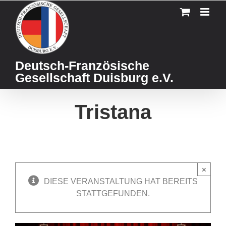
Skip
to
content
Deutsch-Französische
Gesellschaft Duisburg e.V.
Tristana
×
DIESE VERANSTALTUNG HAT BEREITS
STATTGEFUNDEN.