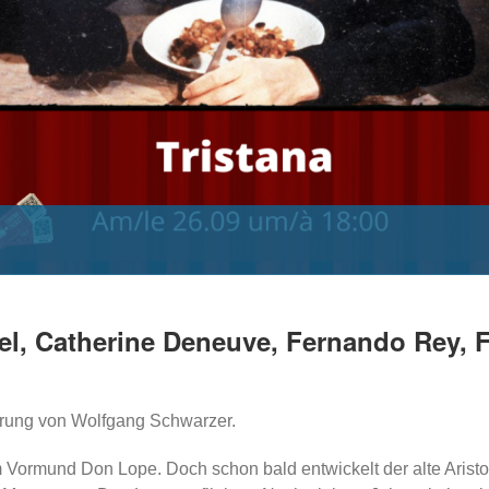
uel, Catherine Deneuve, Fernando Rey, 
hrung von Wolfgang Schwarzer.
m Vormund Don Lope. Doch schon bald entwickelt der alte Aristok