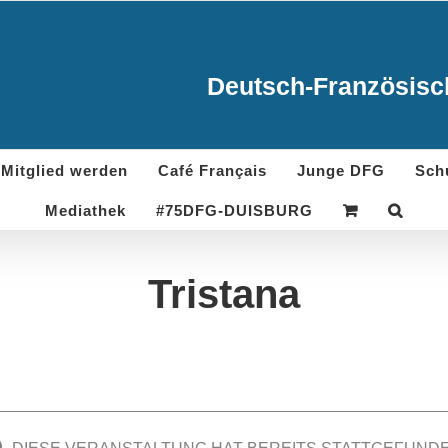
Deutsch-Französisch
Mitglied werden
Café Français
Junge DFG
Sch
Mediathek
#75DFG-DUISBURG
Tristana