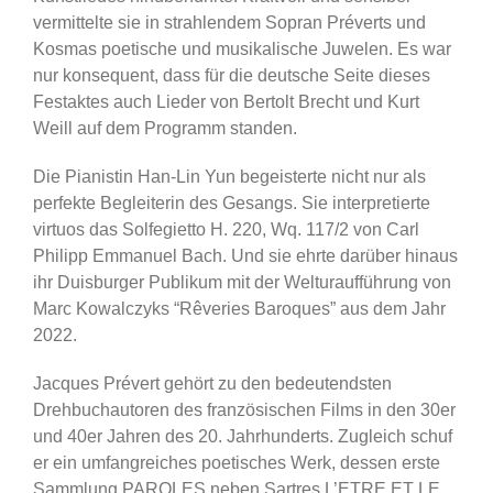
vermittelte sie in strahlendem Sopran Préverts und
Kosmas poetische und musikalische Juwelen. Es war
nur konsequent, dass für die deutsche Seite dieses
Festaktes auch Lieder von Bertolt Brecht und Kurt
Weill auf dem Programm standen.
Die Pianistin Han-Lin Yun begeisterte nicht nur als
perfekte Begleiterin des Gesangs. Sie interpretierte
virtuos das Solfegietto H. 220, Wq. 117/2 von Carl
Philipp Emmanuel Bach. Und sie ehrte darüber hinaus
ihr Duisburger Publikum mit der Welturaufführung von
Marc Kowalczyks “Rêveries Baroques” aus dem Jahr
2022.
Jacques Prévert gehört zu den bedeutendsten
Drehbuchautoren des französischen Films in den 30er
und 40er Jahren des 20. Jahrhunderts. Zugleich schuf
er ein umfangreiches poetisches Werk, dessen erste
Sammlung PAROLES neben Sartres L’ETRE ET LE