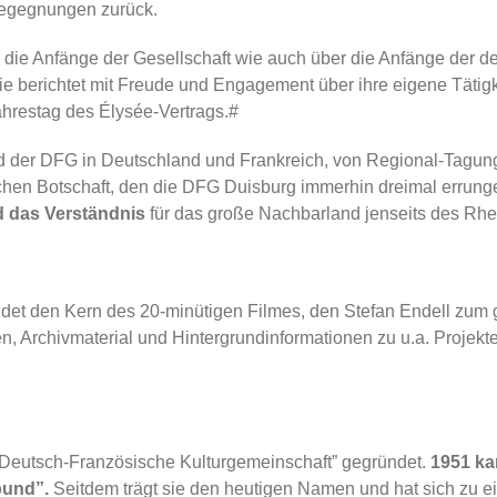
Begegnungen zurück.
r die Anfänge der Gesellschaft wie auch über die Anfänge der 
erichtet mit Freude und Engagement über ihre eigene Tätigkeit.
hrestag des Élysée-Vertrags.#
d der DFG in Deutschland und Frankreich, von Regional-Tagu
chen Botschaft, den die DFG Duisburg immerhin dreimal errungen
nd das Verständnis
für das große Nachbarland jenseits des Rhe
det den Kern des 20-minütigen Filmes, den Stefan Endell zum
en, Archivmaterial und Hintergrundinformationen zu u.a. Proje
“Deutsch-Französische Kulturgemeinschaft” gegründet.
1951 ka
bund”.
Seitdem trägt sie den heutigen Namen und hat sich zu ei