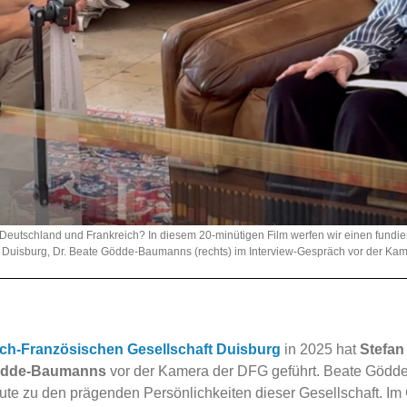
eutschland und Frankreich? In diesem 20-minütigen Film werfen wir einen fundier
 Duisburg, Dr. Beate Gödde-Baumanns (rechts) im Interview-Gespräch vor der Kame
ch-Französischen Gesellschaft Duisburg
in 2025 hat
Stefan
Gödde-Baumanns
vor der Kamera der DFG geführt. Beate Gödd
te zu den prägenden Persönlichkeiten dieser Gesellschaft. Im G