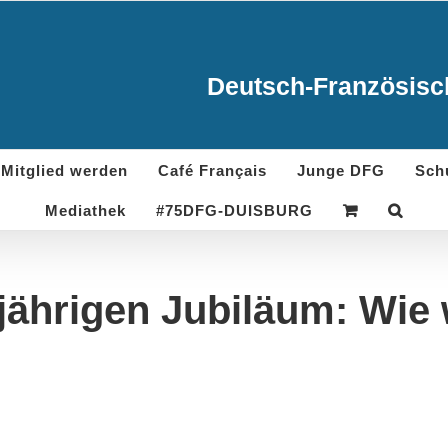
Deutsch-Französisch
Mitglied werden
Café Français
Junge DFG
Sch
Mediathek
#75DFG-DUISBURG
jährigen Jubiläum: Wie