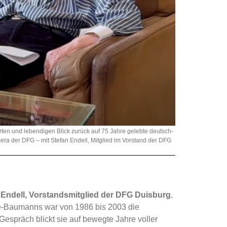
ten und lebendigen Blick zurück auf 75 Jahre gelebte deutsch-
ra der DFG – mit Stefan Endell, Mitglied im Vorstand der DFG
 Endell, Vorstandsmitglied der DFG Duisburg
,
e-Baumanns war von 1986 bis 2003 die
espräch blickt sie auf bewegte Jahre voller