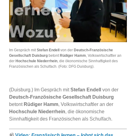
Im Gespräch mit
Stefan Endell
von der
Deutsch-Französische
Gesellschaft Duisburg
betont
Rüdiger Hamm
, Volkswirtschaftler an
der
Hochschule Niederrhein
, die ökonomische Sinnhaftigkeit des
Französischen als Schulfach. (Foto: DFG Duisburg).
(Duisburg.) Im Gespräch mit
Stefan Endell
von der
Deutsch-Französische Gesellschaft Duisburg
betont
Rüdiger Hamm
, Volkswirtschaftler an der
Hochschule Niederrhein
, die ökonomische
Sinnhaftigkeit des Französischen als Schulfach.
📹
Video:
Französisch lernen – lohnt sich das