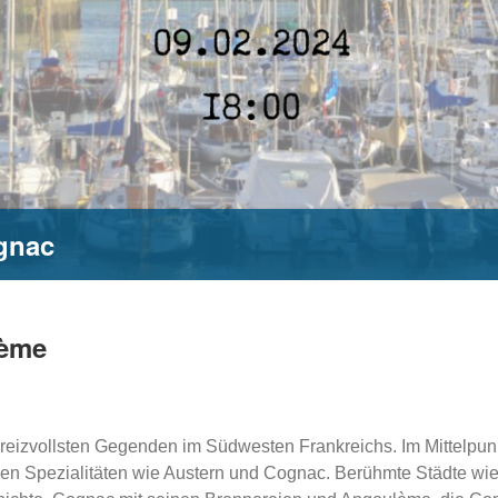
gnac
lème
r reizvollsten Gegenden im Südwesten Frankreichs. Im Mittelpunk
hen Spezialitäten wie Austern und Cognac. Berühmte Städte wie