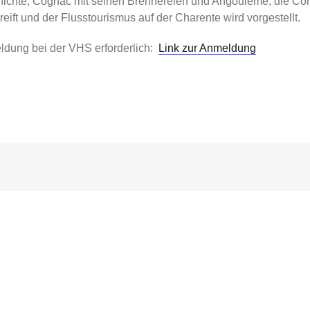
chichte, Cognac mit seinen Brennereien und Angoulème, die C
eift und der Flusstourismus auf der Charente wird vorgestellt.
ldung bei der VHS erforderlich:
Link zur Anmeldung