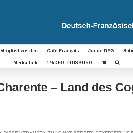
Deutsch-Französisch
Mitglied werden
Café Français
Junge DFG
Sch
Mediathek
#75DFG-DUISBURG
Charente – Land des C