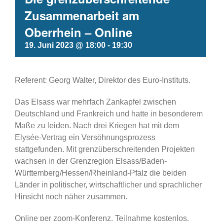
Zusammenarbeit am
Oberrhein – Online
19. Juni 2023 @ 18:00
-
19:30
Referent: Georg Walter,
Direktor des Euro-Instituts.
Das Elsass war mehrfach Zankapfel zwischen
Deutschland und Frankreich und hatte in besonderem
Maße zu leiden. Nach drei Kriegen hat mit
dem
Elysée-Vertrag ein Versöhnungsprozess
stattgefunden. Mit grenzüberschreitenden Projekten
wachsen in der Grenzregion Elsass/Baden-
Württemberg/Hessen/Rheinland-Pfalz die beiden
Länder in politischer, wirtschaftlicher und sprachlicher
Hinsicht noch näher zusammen.
Online per zoom-Konferenz. Teilnahme kostenlos.