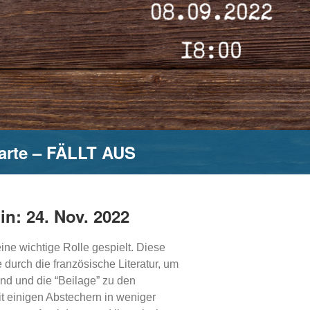
carte – FÄLLT AUS
in: 24. Nov. 2022
ine wichtige Rolle gespielt. Diese
 durch die französische Literatur, um
und und die “Beilage” zu den
it einigen Abstechern in weniger