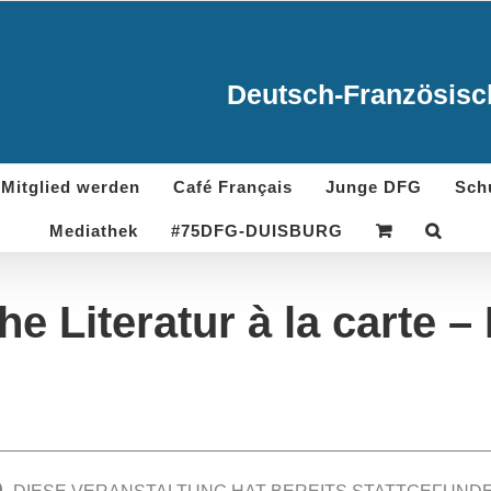
Deutsch-Französisch
Mitglied werden
Café Français
Junge DFG
Sch
Mediathek
#75DFG-DUISBURG
he Literatur à la carte 