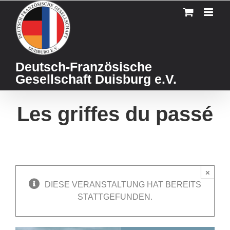
Skip
to
content
Deutsch-Französische
Gesellschaft Duisburg e.V.
Les griffes du passé
×
DIESE VERANSTALTUNG HAT BEREITS
STATTGEFUNDEN.