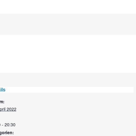
ils
m:
pril 2022
 - 20:30
gorien: