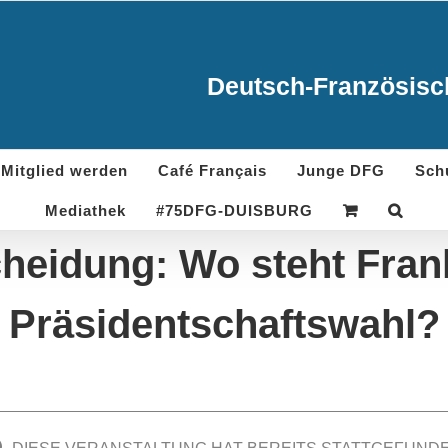
Deutsch-Französisch
Mitglied werden
Café Français
Junge DFG
Sch
Mediathek
#75DFG-DUISBURG
heidung: Wo steht Fran
Präsidentschaftswahl?