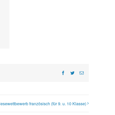
Facebook
Twitter
E-
Mail
lesewettbewerb französisch (für 9. u. 10 Klasse)