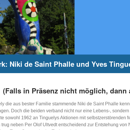
: Niki de Saint Phalle und Yves Tingu
d (Falls in Präsenz nicht möglich, dann a
ely die aus bester Familie stammende Niki de Saint Phalle kenn
ngen. Doch die beiden verband nicht nur eine Lebens-, sondern 
itete sowohl 1962 an Tinguelys Aktionen mit selbstzerstörend
 trug neben Per Olof Ultvedt entscheidend zur Entstehung von 