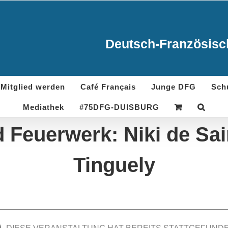
Deutsch-Französisch
Mitglied werden
Café Français
Junge DFG
Sch
Mediathek
#75DFG-DUISBURG
Feuerwerk: Niki de Sai
Tinguely