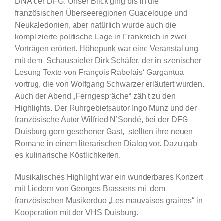
DNA der DFG. Unser Blick ging bis in die
französischen Überseeregionen Guadeloupe und
Neukaledonien, aber natürlich wurde auch die
komplizierte politische Lage in Frankreich in zwei
Vorträgen erörtert. Höhepunk war eine Veranstaltung
mit dem Schauspieler Dirk Schäfer, der in szenischer
Lesung Texte von François Rabelais‘ Gargantua
vortrug, die von Wolfgang Schwarzer erläutert wurden.
Auch der Abend „Ferngespräche“ zählt zu den
Highlights. Der Ruhrgebietsautor Ingo Munz und der
französische Autor Wilfried N’Sondé, bei der DFG
Duisburg gern gesehener Gast, stellten ihre neuen
Romane in einem literarischen Dialog vor. Dazu gab
es kulinarische Köstlichkeiten.
Musikalisches Highlight war ein wunderbares Konzert
mit Liedern von Georges Brassens mit dem
französischen Musikerduo „Les mauvaises graines“ in
Kooperation mit der VHS Duisburg.