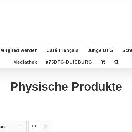
Deutsch-Französisch
Mitglied werden
Café Français
Junge DFG
Sch
Mediathek
#75DFG-DUISBURG
Physische Produkte
ukte