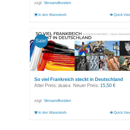
zzgl.
Versandkosten
In den Warenkorb
Quick Vie
Sale!
So viel Frankreich steckt in Deutschland
Ursprünglicher
Aktuell
Alter Preis:
Neuer Preis:
15,50
€
25,50
€
Preis
Preis
war:
ist:
zzgl.
Versandkosten
25,50 €
15,50 €
In den Warenkorb
Quick Vie