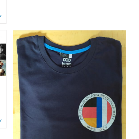
w
er
.
w