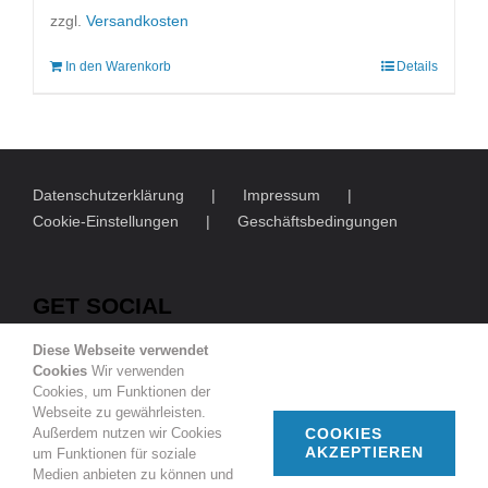
war:
ist:
zzgl.
Versandkosten
25,50 €
15,50 €.
In den Warenkorb
Details
Datenschutzerklärung
Impressum
Cookie-Einstellungen
Geschäftsbedingungen
GET SOCIAL
Diese Webseite verwendet
Cookies
Wir verwenden
Cookies, um Funktionen der
Webseite zu gewährleisten.
Außerdem nutzen wir Cookies
COOKIES
AKZEPTIEREN
um Funktionen für soziale
© Copyright
2026 | Deutsch-Französische Gesellschaft
Medien anbieten zu können und
Duisburg e.V.