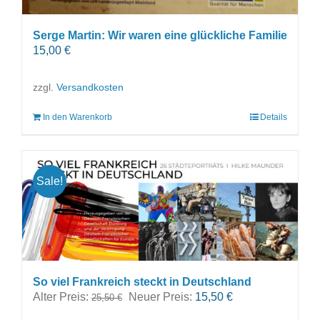
Serge Martin: Wir waren eine glückliche Familie
15,00
€
zzgl.
Versandkosten
In den Warenkorb
Details
Sale!
So viel Frankreich steckt in Deutschland
Ursprünglicher
Aktueller
Alter Preis:
Neuer Preis:
15,50
€
25,50
€
Preis
Preis