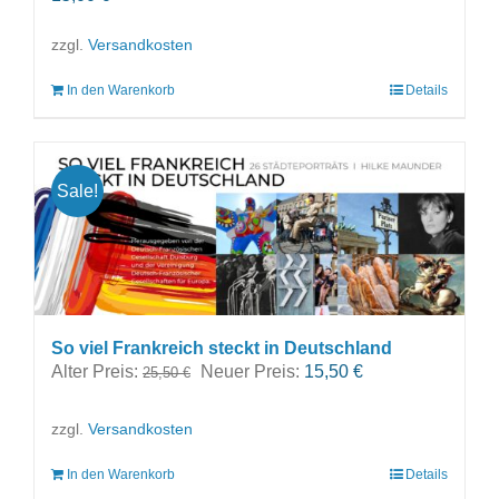
zzgl.
Versandkosten
In den Warenkorb
Details
Sale!
So viel Frankreich steckt in Deutschland
Ursprünglicher
Aktueller
Alter Preis:
Neuer Preis:
15,50
€
25,50
€
Preis
Preis
war:
ist:
zzgl.
Versandkosten
25,50 €
15,50 €.
In den Warenkorb
Details