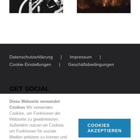
Datenschutzerklärung
Impressum
Cookie-Einstellungen
Geschäftsbedingungen
GET SOCIAL
Diese Webseite verwendet
Cookies
Wir verwenden
Cookies, um Funktionen der
Webseite zu gewährleisten.
Außerdem nutzen wir Cookies
COOKIES
AKZEPTIEREN
um Funktionen für soziale
© Copyright
2026 | Deutsch-Französische Gesellschaft
Medien anbieten zu können und