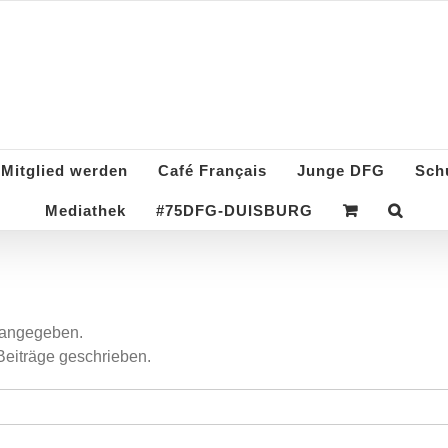
Deutsch-Französisch
Mitglied werden
Café Français
Junge DFG
Sch
Mediathek
#75DFG-DUISBURG
s angegeben.
Beiträge geschrieben.