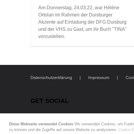
Am Donnerstag, 24.03.22, war Hélène
Ortolan im Rahmen der Duisburger
Akzente auf Einladung der DFG Duisburg
und der VHS zu Gast, um ihr Buch "TINA"
vorzustellen.
Datenschutzerklärung
Impressum
Cook
GET SOCIAL
Diese Webseite verwendet Cookies
Wir verwenden Cookies, um Funkti
zu können und die Zugriffe auf unsere Website zu analysieren.
Cookie E
© Copyright
2026 | Deutsch-Französische Gesellschaft