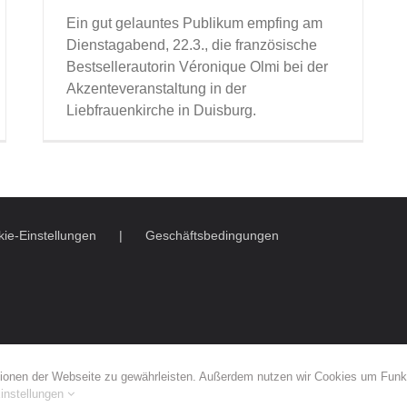
Ein gut gelauntes Publikum empfing am
Dienstagabend, 22.3., die französische
Bestsellerautorin Véronique Olmi bei der
Akzenteveranstaltung in der
Liebfrauenkirche in Duisburg.
ie-Einstellungen
Geschäftsbedingungen
onen der Webseite zu gewährleisten. Außerdem nutzen wir Cookies um Funkti
instellungen
 Duisburg e.V.