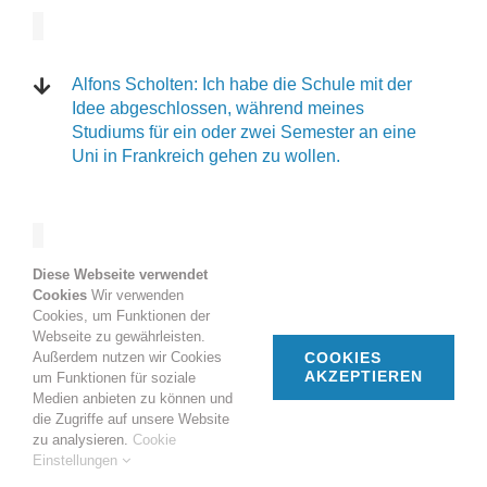
Alfons Scholten: Ich habe die Schule mit der
Idee abgeschlossen, während meines
Studiums für ein oder zwei Semester an eine
Uni in Frankreich gehen zu wollen.
Diese Webseite verwendet
Cookies
Wir verwenden
Cookies, um Funktionen der
Wolfgang Schwarzer - Ich muss wohl in einem
Webseite zu gewährleisten.
meiner früheren Leben Clochard oder
Außerdem nutzen wir Cookies
COOKIES
Sonnenkönig in Paris gewesen sein
AKZEPTIEREN
um Funktionen für soziale
Medien anbieten zu können und
die Zugriffe auf unsere Website
zu analysieren.
Cookie
Einstellungen
Waltraud Schleser - Frankreich wurde für mich