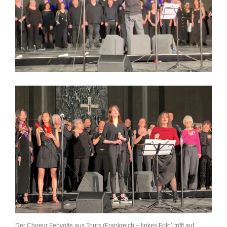
Der Choeur Febvotte aus Tours (Frankreich – linkes Foto) trifft auf