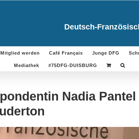
Deutsch-Französisch
Mitglied werden
Café Français
Junge DFG
Sch
Mediathek
#75DFG-DUISBURG
pondentin Nadia Pantel 
auderton