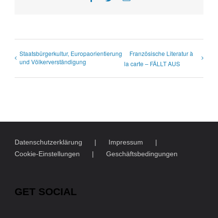
Mail
Staatsbürgerkultur, Europaorientierung
Französische Literatur à
und Völkerverständigung
la carte – FÄLLT AUS
Datenschutzerklärung
Impressum
Cookie-Einstellungen
Geschäftsbedingungen
GET SOCIAL