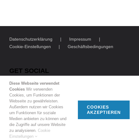
Datenschutzerklärung
Impressum
Cookie-Einstellungen
Geschäftsbedingungen
GET SOCIAL
Diese Webseite verwendet
Cookies
Wir verwenden
Cookies, um Funktionen der
Webseite zu gewährleisten.
Außerdem nutzen wir Cookies
COOKIES
AKZEPTIEREN
um Funktionen für soziale
© Copyright
2026 | Deutsch-Französische Gesellschaft
Medien anbieten zu können und
Duisburg e.V.
die Zugriffe auf unsere Website
zu analysieren.
Cookie
Facebook
Instagram
Rss
Einstellungen