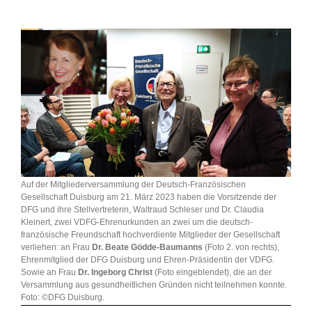
Auf der Mitgliederversammlung der Deutsch-Französischen
Gesellschaft Duisburg am 21. März 2023 haben die Vorsitzende der
DFG und ihre Stellvertreterin, Waltraud Schleser und Dr. Claudia
Kleinert, zwei VDFG-Ehrenurkunden an zwei um die deutsch-
französische Freundschaft hochverdiente Mitglieder der Gesellschaft
verliehen: an Frau
Dr. Beate Gödde-Baumanns
(Foto 2. von rechts),
Ehrenmitglied der DFG Duisburg und Ehren-Präsidentin der VDFG.
Sowie an Frau
Dr. Ingeborg Christ
(Foto eingeblendet), die an der
Versammlung aus gesundheitlichen Gründen nicht teilnehmen konnte.
Foto: ©DFG Duisburg.