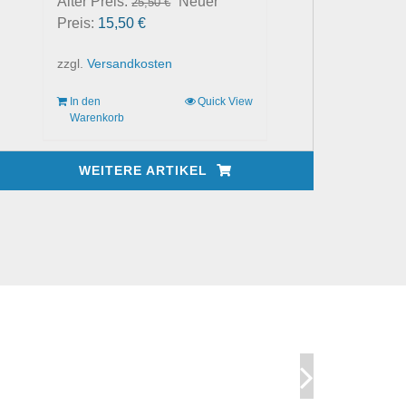
Ursprünglicher
Alter Preis:
Neuer
25,50
€
Aktueller
Preis
Preis:
15,50
€
Preis
war:
zzgl.
Versandkosten
ist:
25,50 €
15,50 €.
In den
Quick View
Warenkorb
WEITERE ARTIKEL