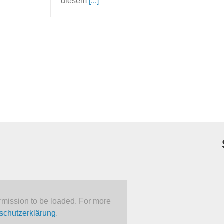
diesem
[...]
mission to be loaded. For more
schutzerklärung
.