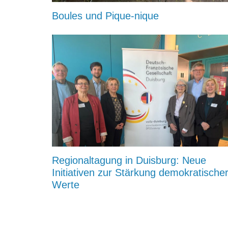
Boules und Pique-nique
Regionaltagung in Duisburg: Neue
Initiativen zur Stärkung demokratische
Werte