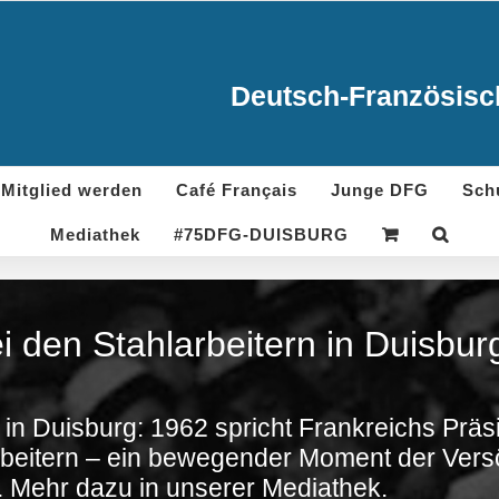
Deutsch-Französisch
Mitglied werden
Café Français
Junge DFG
Sch
Mediathek
#75DFG-DUISBURG
i den Stahlarbeitern in Duisb
 in Duisburg: 1962 spricht Frankreichs Präs
rbeitern – ein bewegender Moment der Ver
 Mehr dazu in unserer Mediathek.