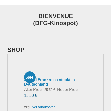
BIENVENUE
(DFG-Kinospot)
SHOP
Sale!
So viel Frankreich steckt in
Deutschland
Ursprünglicher
Alter Preis:
Neuer Preis:
25,50
€
Aktueller
Preis
15,50
€
Preis
war:
zzgl.
Versandkosten
ist:
25,50 €